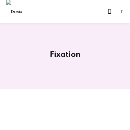
Sign in
Sign up
Sign in
Don’t have an account?
Sign up
Fixation
Lost your password?
Remember me
bricolage (Adulte)