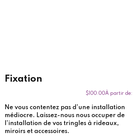
en bricolage
Sign up
ent au bricolage
Already have an account?
Sign in
ation
s
du Canada
Fixation
$
100
.00
À partir de:
Ne vous contentez pas d'une installation
médiocre. Laissez-nous nous occuper de
l'installation de vos tringles à rideaux,
miroirs et accessoires.